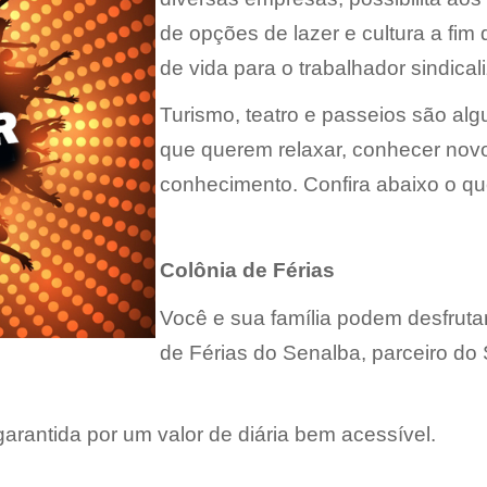
de opções de lazer e cultura a fim
de vida para o trabalhador sindical
Turismo, teatro e passeios são a
que querem relaxar, conhecer novos
conhecimento. Confira abaixo o qu
Colônia de Férias
Você e sua família podem desfruta
de Férias do Senalba, parceiro do 
garantida por um valor de diária bem acessível.